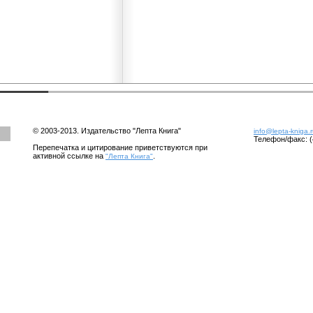
© 2003-2013. Издательство "Лепта Книга"
info@lepta-kniga.
Телефон/факс: (
Перепечатка и цитирование приветствуются при
активной ссылке на
.
"Лепта Книга"