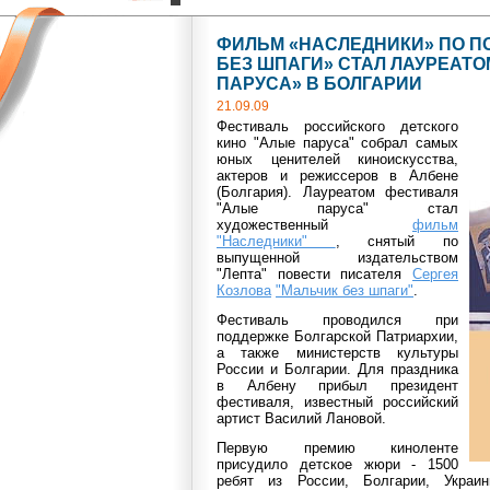
ФИЛЬМ «НАСЛЕДНИКИ» ПО П
БЕЗ ШПАГИ» СТАЛ ЛАУРЕАТ
ПАРУСА» В БОЛГАРИИ
21.09.09
Фестиваль российского детского
кино "Алые паруса" собрал самых
юных ценителей киноискусства,
актеров и режиссеров в Албене
(Болгария). Лауреатом фестиваля
"Алые паруса" стал
художественный
фильм
"Наследники"
, снятый по
выпущенной издательством
"Лепта" повести писателя
Сергея
Козлова
"Мальчик без шпаги"
.
Фестиваль проводился при
поддержке Болгарской Патриархии,
а также министерств культуры
России и Болгарии. Для праздника
в Албену прибыл президент
фестиваля, известный российский
артист Василий Лановой.
Первую премию киноленте
присудило детское жюри - 1500
ребят из России, Болгарии, Укра