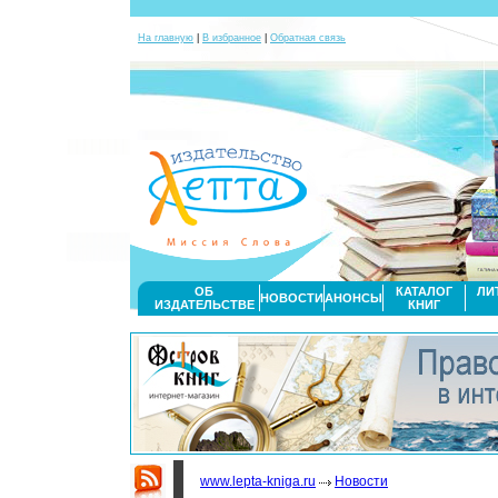
На главную
|
В избранное
|
Обратная связь
ОБ
КАТАЛОГ
ЛИ
НОВОСТИ
АНОНСЫ
ИЗДАТЕЛЬСТВЕ
КНИГ
www.lepta-kniga.ru
Новости