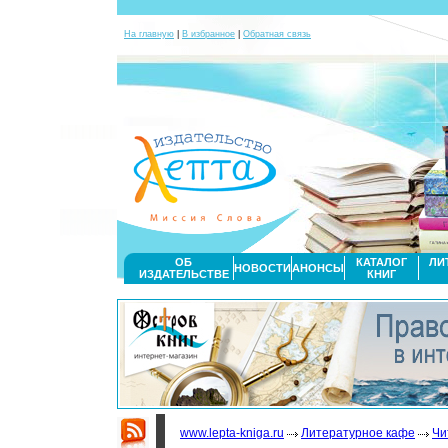
На главную
|
В избранное
|
Обратная связь
ОБ
КАТАЛОГ
ЛИ
НОВОСТИ
АНОНСЫ
ИЗДАТЕЛЬСТВЕ
КНИГ
www.lepta-kniga.ru
Литературное кафе
Чи