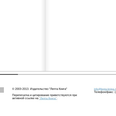
© 2003-2013. Издательство "Лепта Книга"
info@lepta-kniga.
Телефон/факс: (
Перепечатка и цитирование приветствуются при
активной ссылке на
.
"Лепта Книга"