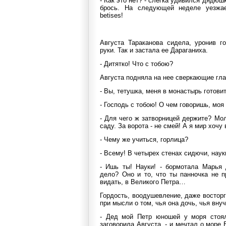
- Как это нет? - слегка удивился дядюшк
брось. На следующей неделе уезжае
bеtises!
Августа Тараканова сидела, уронив г
руки. Так и застала ее Дараганиха.
- Дитятко! Что с тобою?
Августа подняла на нее сверкающие гла
- Вы, тетушка, меня в монастырь готови
- Господь с тобою! О чем говоришь, моя
- Для чего ж затворницей держите? Мол
саду. За ворота - не смей! А я мир хочу
- Чему же учиться, горлица?
- Всему! В четырех стенах сидючи, наук
- Ишь ты! Науки! - бормотала Марья 
дело? Оно и то, что ты панночка не п
видать, в Великого Петра…
Гордость, воодушевление, даже восторг
при мысли о том, чья она дочь, чья внучк
- Дед мой Петр юношей у моря стоял 
заговорила Августа, - и мечтал о море