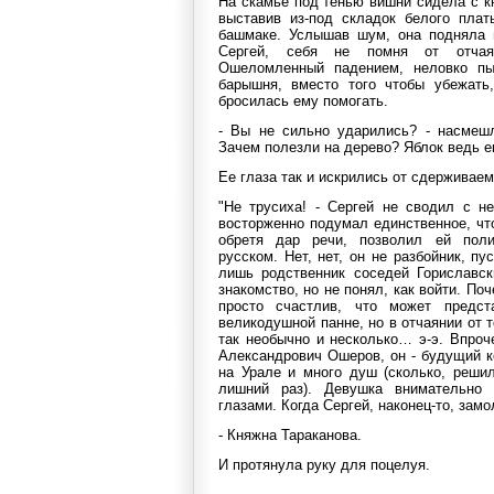
На скамье под тенью вишни сидела с к
выставив из-под складок белого плат
башмаке. Услышав шум, она подняла 
Сергей, себя не помня от отчая
Ошеломленный падением, неловко пы
барышня, вместо того чтобы убежать,
бросилась ему помогать.
- Вы не сильно ударились? - насмешл
Зачем полезли на дерево? Яблок ведь е
Ее глаза так и искрились от сдерживаем
"Не трусиха! - Сергей не сводил с не
восторженно подумал единственное, что
обретя дар речи, позволил ей пол
русском. Нет, нет, он не разбойник, п
лишь родственник соседей Гориславск
знакомство, но не понял, как войти. Поч
просто счастлив, что может предст
великодушной панне, но в отчаянии от 
так необычно и несколько… э-э. Впроч
Александрович Ошеров, он - будущий к
на Урале и много душ (сколько, решил
лишний раз). Девушка внимательно
глазами. Когда Сергей, наконец-то, зам
- Княжна Тараканова.
И протянула руку для поцелуя.