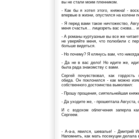
вы не стали моим пленником.
- Как бы я хотел этого, княжна! - во
впервые в жизни, опустился на колени 
- Я перед вами такое ничтожество, Авг
меня счастья… лицезреть вас снова… 
- А романы куртуазные вы все же читаете
не уверяйте меня, что полюбили с пер
больше видеться.
- Но почему? Я клянусь вам, что никогд
- Да не в вас дело! Но идите же, ид
была рада знакомству с вами.
Сергей почувствовал, как гордость 
обида. Он поклонился - как можно изя
собственного достоинства вымолвил:
- Прошу прощения, сиятельнейшая княж
- Да уходите же, - прошептала Августа,
И с вздохом облегчения заперла ка
Сергеем.
- А-а-а, явился, шевалье! - Дмитрий 
Напомнить, как мать посекуции делала 