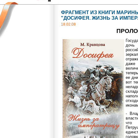
ФРАГМЕНТ ИЗ КНИГИ МАРИН
"ДОСИФЕЯ. ЖИЗНЬ ЗА ИМПЕР
18.02.08
ПРОЛО
Госуд
доч
росс
зерк
отраж
даже 
величе
теперь
ее дни
вот те
нела
склад
напол
отход
иконам
- Вла
власт
что 
Пет
единс
головк