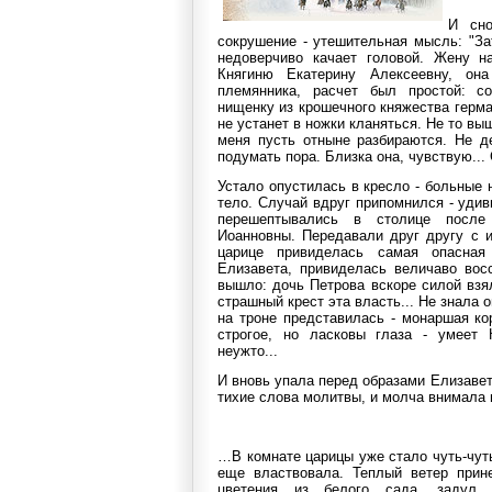
И сно
сокрушение - утешительная мысль: "За
недоверчиво качает головой. Жену н
Княгиню Екатерину Алексеевну, он
племянника, расчет был простой: со
нищенку из крошечного княжества герма
не устанет в ножки кланяться. Не то вышл
меня пусть отныне разбираются. Не де
подумать пора. Близка она, чувствую... 
Устало опустилась в кресло - больные 
тело. Случай вдруг припомнился - уди
перешептывались в столице после
Иоанновны. Передавали друг другу с 
царице привиделась самая опасная
Елизавета, привиделась величаво вос
вышло: дочь Петрова вскоре силой взял
страшный крест эта власть... Не знала 
на троне представилась - монаршая ко
строгое, но ласковы глаза - умеет К
неужто...
И вновь упала перед образами Елизавет
тихие слова молитвы, и молча внимала 
…В комнате царицы уже стало чуть-чуть
еще властвовала. Теплый ветер прин
цветения из белого сада, задул 