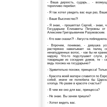
- Ваша дерзость, сударь… - возмущ
торопливо перебил:
- Я так хотел увидеть вас еще раз, Ваш
- Ваше Высочество?!
- Я знаю, - прошептал Сергей, - знаю,
Государыни Елизаветы Петровны от
Алексеем Григорьевичем Разумовским.
- Кто вам сказал?! - Августа побледнел
- Впрочем, понимаю, - девушка ус
растерянно наматывает на палец с
ненапудренных волос, - как бы ни храни
наружу. Что-то подслушают слуги, р
товарищам из соседних домов, те - 
ведь похожа на государыню?
- Удивительно похожи, принцесса! Тольк
- Красота моей матери славится по Евр
собой, иначе не полюбила бы Царска
хлопца. Но разве в красоте счастье?
- В чем же оно для вас, принцесса?
- Не знаю. Вы зачем пришли?
- Хотел видеть вас.