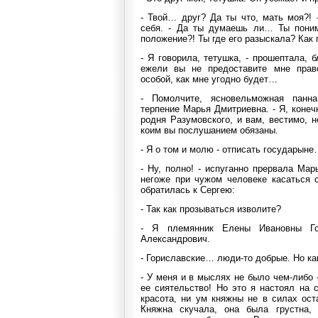
- Твой… друг? Да ты что, мать моя?!
себя. - Да ты думаешь ли… Ты поним
положение?! Ты где его разыскала? Как
- Я говорила, тетушка, - прошептала, б
ежели вы не предоставите мне право
особой, как мне угодно будет…
- Помолчите, ясновельможная панна
терпение Марья Дмитриевна. - Я, конеч
родня Разумовского, и вам, вестимо, н
коим вы послушанием обязаны.
- Я о том и молю - отписать государын
- Ну, полно! - испуганно прервала Мар
негоже при чужом человеке касаться 
обратилась к Сергею:
- Так как прозываться изволите?
- Я племянник Елены Ивановны Го
Александрович.
- Гориславские… люди-то добрые. Но к
- У меня и в мыслях не было чем-либо
ее сиятельство! Но это я настоял на 
красота, ни ум княжны не в силах ост
Княжна скучала, она была грустна,