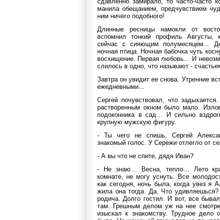
сдавленно замирало, то часто-часто 
манила обещанием, предчувствием чуда
ним ничего подобного!
Длинные ресницы намокли от вост
вспомнил тонкий профиль Августы, к
сейчас с сияющим полумесяцем... Де
ночная птица. Ночная бабочка чуть косн
восхищение. Первая любовь… И невоз
слилось в одно, что называют - счастье
Завтра он увидит ее снова. Утренние в
ежедневными...
Сергей почувствовал, что задыхается
растворенным окном было мало. Излов
подоконника в сад… И сильно вздрогн
крупную мужскую фигуру.
- Ты чего не спишь, Сергей Алекса
знакомый голос. У Сережи отлегло от се
- А вы что не спите, дядя Иван?
- Не знаю… Весна, тепло… Лето кр
комнате, не могу уснуть. Все молодос
как сегодня, ночь была, когда увез я 
жила она тогда. Да. Что удивляешься?
родича. Долго гостил. И вот, все бывал
там. Грешным делом уж на нее смотрю
изыскал к знакомству. Трудное дело 