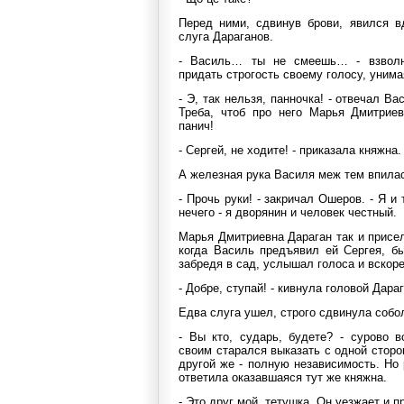
Перед ними, сдвинув брови, явился в
слуга Дараганов.
- Василь… ты не смеешь… - взволн
придать строгость своему голосу, унима
- Э, так нельзя, панночка! - отвечал Ва
Треба, чтоб про него Марья Дмитриев
панич!
- Сергей, не ходите! - приказала княжна.
А железная рука Василя меж тем впила
- Прочь руки! - закричал Ошеров. - Я и 
нечего - я дворянин и человек честный.
Марья Дмитриевна Дараган так и присе
когда Василь предъявил ей Сергея, бы
забредя в сад, услышал голоса и вскоре
- Добре, ступай! - кивнула головой Дара
Едва слуга ушел, строго сдвинула собо
- Вы кто, сударь, будете? - сурово 
своим старался выказать с одной сторо
другой же - полную независимость. Но 
ответила оказавшаяся тут же княжна.
- Это друг мой, тетушка. Он уезжает и 