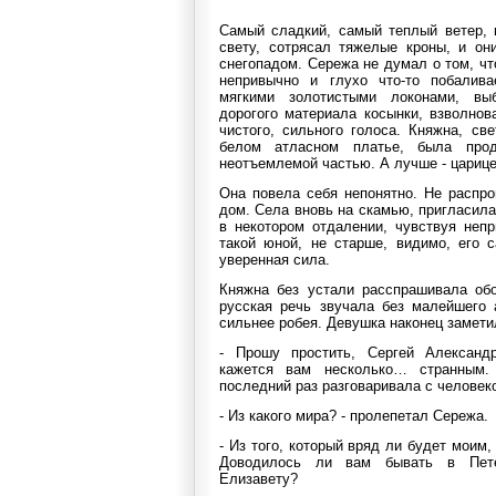
Самый сладкий, самый теплый ветер, 
свету, сотрясал тяжелые кроны, и он
снегопадом. Сережа не думал о том, чт
непривычно и глухо что-то побали
мягкими золотистыми локонами, вы
дорогого материала косынки, взволно
чистого, сильного голоса. Княжна, св
белом атласном платье, была про
неотъемлемой частью. А лучше - царицей
Она повела себя непонятно. Не распро
дом. Села вновь на скамью, пригласила
в некотором отдалении, чувствуя неп
такой юной, не старше, видимо, его 
уверенная сила.
Княжна без устали расспрашивала обо
русская речь звучала без малейшего 
сильнее робея. Девушка наконец замети
- Прошу простить, Сергей Александ
кажется вам несколько… странным
последний раз разговаривала с человек
- Из какого мира? - пролепетал Сережа.
- Из того, который вряд ли будет моим, 
Доводилось ли вам бывать в Пете
Елизавету?