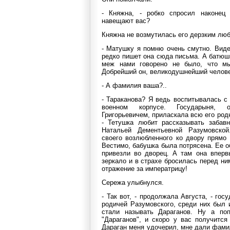
- Княжна, - робко спросил наконец
навещают вас?
Княжна не возмутилась его дерзким лю
- Матушку я помню очень смутно. Виде
редко пишет она сюда письма. А батюш
меж нами говорено не было, что м
Добрейший он, великодушнейший челове
- А фамилия ваша?..
- Тараканова? Я ведь воспитывалась с
военном корпусе. Государыня, 
Григорьевичем, приласкала всю его род
- Тетушка любит рассказывать забав
Натальей Дементьевной Разумовско
своего возлюбленного ко двору прямо
Вестимо, бабушка была потрясена. Ее 
привезли во дворец. А там она вперв
зеркало и в страхе бросилась перед ни
отражение за императрицу!
Сережа улыбнулся.
- Так вот, - продолжала Августа, - го
родичей Разумовского, среди них был и
стали называть Дараганов. Ну а поп
"Дараганов", и скоро у вас получится 
Дараган меня удочерил, мне дали фами