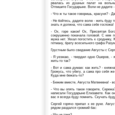
рвалась из душных палат на вольн
Отпишите Государыне. Воли не дадите - 
- Что ж ты такое говоришь, красуня? - Д
- Не бойтесь, дадите волю - жить буду т
знать я должна, что сама себе госпожа!
- Ох, горе какое! Ох, Пресвятая Бог
сокрушенно покачала головой. С кем п
мужа нет. Уехал погостить к сроднику,
гетману, брату всесильного графа Разум
Грустным было свидание Августы с Сер
- Я уезжаю, - твердил одно Ошеров, - 
жить-то так?
- Вот и сама думаю: как жить? - княжн
Грожусь, что убегу, а сама про себя ж
Куда мне бежать-то?
- Бежим вместе, Августа Матвеевна! - 
- Что вы опять такое говорите, Сережа
написали Государыне Елизавете. Как он
вас я всегда буду помнить. Скучать буду
Сергей горячо припал к ее руке. Авгус
рядом раздался громкий бас:
- Що це таке?