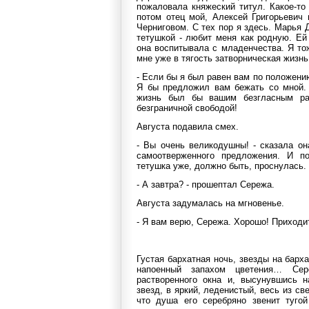
пожаловала княжеский титул. Какое-то
потом отец мой, Алексей Григорьевич
Черниговом. С тех пор я здесь. Марья 
тетушкой - любит меня как родную. Ей
она воспитывала с младенчества. Я т
мне уже в тягость затворническая жизнь
- Если бы я был равен вам по положению
Я бы предложил вам бежать со мной.
жизнь был бы вашим безгласным ра
безграничной свободой!
Августа подавила смех.
- Вы очень великодушны! - сказала он
самоотверженного предложения. И п
тетушка уже, должно быть, проснулась.
- А завтра? - прошептал Сережа.
Августа задумалась на мгновенье.
- Я вам верю, Сережа. Хорошо! Приходит
Густая бархатная ночь, звезды на барх
напоенный запахом цветения… Сер
растворенного окна и, высунувшись н
звезд, в яркий, леденистый, весь из с
что душа его серебряно звенит тугой