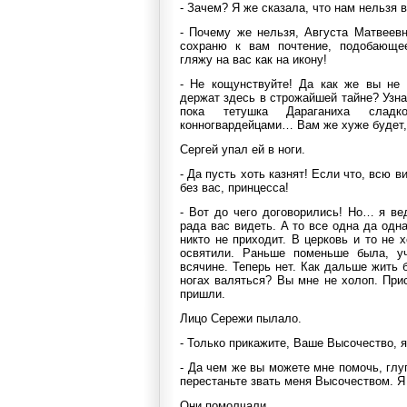
- Зачем? Я же сказала, что нам нельзя 
- Почему же нельзя, Августа Матвеевн
сохраню к вам почтение, подобающ
гляжу на вас как на икону!
- Не кощунствуйте! Да как же вы не 
держат здесь в строжайшей тайне? Узна
пока тетушка Дараганиха слад
конногвардейцами… Вам же хуже будет,
Сергей упал ей в ноги.
- Да пусть хоть казнят! Если что, всю в
без вас, принцесса!
- Вот до чего договорились! Но… я ве
рада вас видеть. А то все одна да од
никто не приходит. В церковь и то не
освятили. Раньше поменьше была, уч
всячине. Теперь нет. Как дальше жить 
ногах валяться? Вы мне не холоп. Пр
пришли.
Лицо Сережи пылало.
- Только прикажите, Ваше Высочество, 
- Да чем же вы можете мне помочь, глу
перестаньте звать меня Высочеством. Я
Они помолчали.