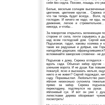
себя без седла. Похоже, лошадь это ув
Белые, веселым солнцем высвеченные х
цветение, цветение кругом… Сережа л
что так теперь будет всегда… Воля, пр
господин. И ничего не надо, ни еды, н
движение, легкое и стремительное
никогда, и чтобы…
За поворотом открылось зеленеющее пол
стороне от села, почти скрываясь в д
над всем господский дом. Сергей жи
Подъезжая, гадал, каковы хозяева и 
такие же радушные и добрые, как Гори
наподобие дядюшки, офранцузившиеся? 
вспоминайте заморские словечки - не до
Подъехав к дому, Сережа огляделся - 
вдоль сада. Объехал забор кругом -
узенькие ворота. И не души. Как повыме
пожалуй, ясно и высказать нельзя, ощ
никто и не живет? Сергей подождал, ни
саду. Поразмыслил. Любопытство разг
яблоня низехонько склоняла тяжелые
прямо за забор. Сережа подъеха
перекладину, подтянулся на руках.
яблоневый сук. И вот он уже с ду
лепестками дерева обозревает чуж
посмотреть!