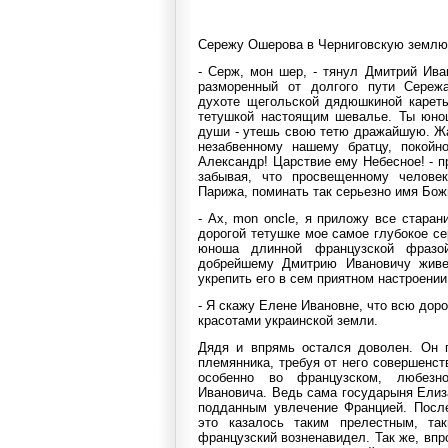
Сережу Ошерова в Черниговскую землю 
- Серж, мон шер, - тянул Дмитрий Ива
разморенный от долгого пути Сереж
духоте щегольской дядюшкиной кареты
тетушкой настоящим шевалье. Ты юнош
души - утешь свою тетю дражайшую. Жа
незабвенному нашему братцу, покойн
Александр! Царствие ему Небесное! - 
забывая, что просвещенному человек
Парижа, поминать так серьезно имя Бож
- Ах, mon oncle, я приложу все старан
дорогой тетушке мое самое глубокое се
юноша длинной французской фразой
добрейшему Дмитрию Ивановичу живе
укрепить его в сем приятном настроении
- Я скажу Елене Ивановне, что всю до
красотами украинской земли.
Дядя и впрямь остался доволен. Он 
племянника, требуя от него совершенст
особенно во французском, любезн
Ивановича. Ведь сама государыня Елиз
подданным увлечение Францией. После
это казалось таким прелестным, т
французский возненавидел. Так же, впро