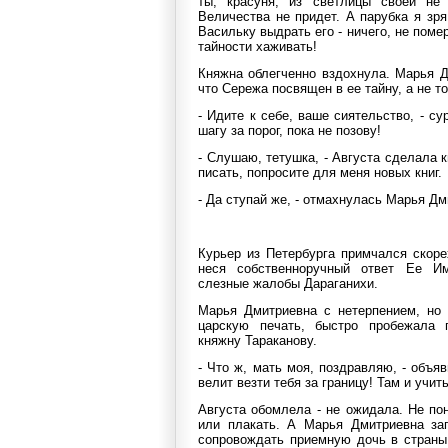
ты, красуня, из светлицы своей не
Величества не придет. А парубка я зр
Васильку выдрать его - ничего, не помер
тайности хаживать!
Княжна облегченно вздохнула. Марья Д
что Сережа посвящен в ее тайну, а не 
- Идите к себе, ваше сиятельство, - су
шагу за порог, пока не позову!
- Слушаю, тетушка, - Августа сделала к
писать, попросите для меня новых книг.
- Да ступай же, - отмахнулась Марья Дм
Курьер из Петербурга примчался скоре
неся собственноручный ответ Ее Им
слезные жалобы Дараганихи.
Марья Дмитриевна с нетерпением, но 
царскую печать, быстро пробежала 
княжну Тараканову.
- Что ж, мать моя, поздравляю, - объя
велит везти тебя за границу! Там и учи
Августа обомлела - не ожидала. Не по
или плакать. А Марья Дмитриевна заг
сопровождать приемную дочь в страны 