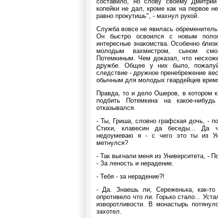
составило, но слову своему Дмитрий
копейки не дал, кроме как на первое н
равно прокутишь", - махнул рукой.
Служба вовсе не явилась обременитель
Он быстро освоился с новым полож
интересные знакомства. Особенно близ
молодым вахмистром, сыном смол
Потемкиным. Чем доказал, что несхоже
дружбе. Общее у них было, пожалуй
следствие - дружное пренебрежение ве
обычным для молодых гвардейцев врем
Правда, то и дело Ошеров, в котором 
подбить Потемкина на какое-нибудь
отказывался.
- Ты, Гриша, словно графская дочь, - 
Стихи, клавесин да беседы... Да 
недоумеваю я - с чего это ты из Ун
метнулся?
- Так выгнали меня из Университета, - 
- За леность и нерадение.
- Тебя - за нерадение?!
- Да. Знаешь ли, Сереженька, как-т
опротивело что ли. Горько стало... Уста
изворотливости. В монастырь потянуло
захотел.