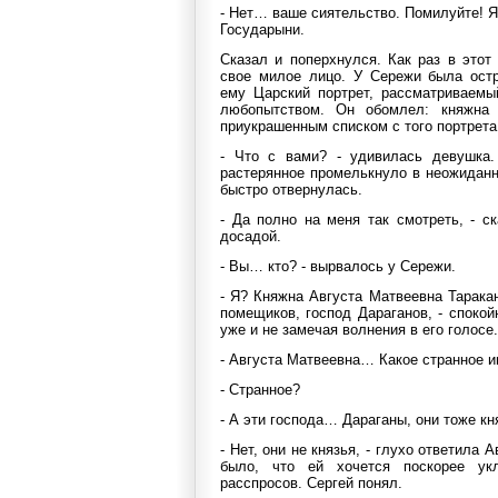
- Нет… ваше сиятельство. Помилуйте! Я
Государыни.
Сказал и поперхнулся. Как раз в этот
свое милое лицо. У Сережи была остр
ему Царский портрет, рассматриваемы
любопытством. Он обомлел: княжна 
приукрашенным списком с того портрета
- Что с вами? - удивилась девушка.
растерянное промелькнуло в неожидан
быстро отвернулась.
- Да полно на меня так смотреть, - с
досадой.
- Вы… кто? - вырвалось у Сережи.
- Я? Княжна Августа Матвеевна Тарака
помещиков, господ Дараганов, - спокой
уже и не замечая волнения в его голосе.
- Августа Матвеевна… Какое странное и
- Странное?
- А эти господа… Дараганы, они тоже кн
- Нет, они не князья, - глухо ответила 
было, что ей хочется поскорее ук
расспросов. Сергей понял.