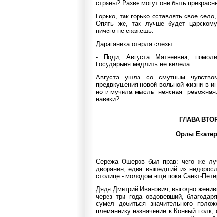
страны? Разве могут они быть прекрасн
Горько, так горько оставлять свое село
Опять же, так лучше будет царскому
ничего не скажешь.
Дараганиха отерла слезы...
- Поди, Августа Матвеевна, помол
Государыня медлить не велела.
Августа ушла со смутным чувство
предвкушения новой вольной жизни в и
но и мучила мысль, неясная тревожная:
навеки?..
ГЛАВА ВТО
Орлы Екате
Сережа Ошеров был прав: чего же лу
дворянин, едва вышедший из недоросл
столице - молодом еще пока Санкт-Пете
Дядя Дмитрий Иванович, выгодно женив
через три года овдовевший, благодар
сумел добиться значительного полож
племяннику назначение в Конный полк, 