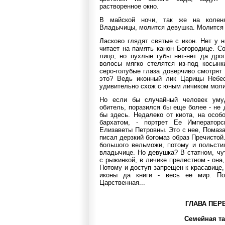
растворенное окно.
В майской ночи, так же на колен
Владычицы, молится девушка. Молится п
Ласково глядят святые с икон. Нет у 
читает на память канон Богородице. С
лицо, но пухлые губы нет-нет да дро
волосы мягко стелятся из-под косынк
серо-голубые глаза доверчиво смотрят 
это? Ведь иконный лик Царицы Небес
удивительно схож с юным личиком мол
Но если бы случайный человек уму
обитель, поразился бы еще более - не 
бы здесь. Недалеко от киота, на особ
бархатом, - портрет Ее Императорс
Елизаветы Петровны. Это с нее, Помаз
писал дерзкий богомаз образ Пречистой
большого вельможи, потому и польсти
владычице. Но девушка? В статном, чу
с рыжинкой, в личике прелестном - она,
Потому и доступ запрещен к красавице,
иконы да книги - весь ее мир. По
Царственная...
ГЛАВА ПЕР
Семейная т