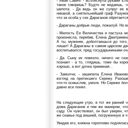
- Иван Савич! - всплеснула руками Ел
такое говоришь? Будто не ведаешь, ч
шепота: - Да ведь он же супруг ее 
никакой, а сиятельнейший граф Разумо
что за особа у сих Дараганов обретает
- Дараганы добрые люди, пожалуй. Но вс
- Милость Ее Величества и пастуха мо
произнесла, перебив, Елена Дмитриевна
А ты, муженек, доболтаешься до того,
лишат! А Дараганы в самом царском дв
воспитывался, пред государыниными о
- Да. Сыну их повезло, ничего не ска
познает - а то, глядишь, тоже бы коро
хорошо, а вот дочка приемная…
- Замолчи, - зашипела Елена Ивановн
взгляд на притихшего Сережу. Разош
что-то осмыслив, умолк. Но Сереже бол
давно все понял.
На следующее утро, в тот же ранний 
дома Дараганов и тем же манером, что
саду. Он чувствовал, он был уверен, ч
же скамье под вишней, погруженную в чт
Увидев его, княжна торопливо поднялас