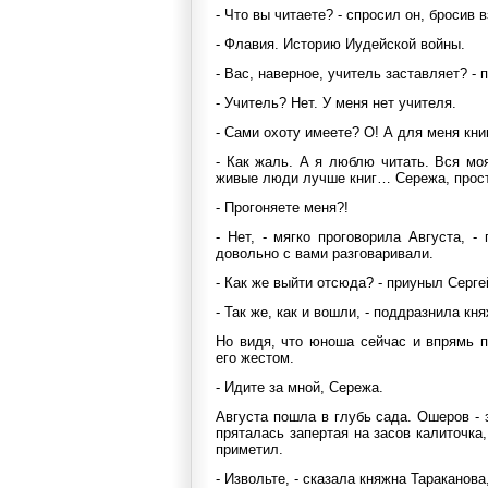
- Что вы читаете? - спросил он, бросив в
- Флавия. Историю Иудейской войны.
- Вас, наверное, учитель заставляет? -
- Учитель? Нет. У меня нет учителя.
- Сами охоту имеете? О! А для меня кни
- Как жаль. А я люблю читать. Вся мо
живые люди лучше книг… Сережа, прост
- Прогоняете меня?!
- Нет, - мягко проговорила Августа, 
довольно с вами разговаривали.
- Как же выйти отсюда? - приуныл Серге
- Так же, как и вошли, - поддразнила кня
Но видя, что юноша сейчас и впрямь п
его жестом.
- Идите за мной, Сережа.
Августа пошла в глубь сада. Ошеров - 
пряталась запертая на засов калиточка
приметил.
- Извольте, - сказала княжна Тараканова,