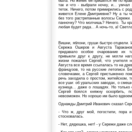
была. Но жених ей пришелся не по нрав
так и что - выбрали ночку, и... умча
теток. Ничего, потом примирились с ро
живется Елене Дмитриевне? Ну а ты че
без того растрепанные волосы Сережи.
панночку? Что молчишь? Ничего. Ты кра
любая будет рада... А ночь-то, а! Светл
Вишни, яблони, груши быстро отцвели. 
Сережа Ошеров и Августа Таракано
придавало особое очарование их т
привыкли друг к другу, не могли наг
жизни пожалел Сергей, что учителя н
Августа все время ссылалась то на дре
французов, то на русские летописи. Б
словечками, а Сергей пристыженно пом
речь заходила о простом, житейском, 
все уши: об уральских заводах, о смеш
кузнеца… даже о лошадях. Но только о
Сергей боялся княжну оскорбить, п
невозможен. Но хорошо им было вдвоем.
Однажды Дмитрий Иванович сказал Сер
- Что ж, друг мой, погостили, пора и
стосковалась.
- Нет, дядюшка, нет! - у Сережи даже с