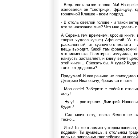
- Ведь светлая же голова. Ум! Но quelle
жаловался он "сестрице", французу, 
горничной Клашке - всем подряд.
- В столь светлой голове - и такой вете
что за наказание мне? Что мне делать с
А Сережа тем временем, бросив книги, 
творит чудеса кузнец Афанасий. Ух ты
раскаленный, от кузнечного молота - 
вещь выходит. Какой там французский!
что маменька Псалтирью измучила, не
наизусть заставляет, и книгу велит цел
этой книги… Сбежать бы. А куда? Куда
того - от дядюшки?..
Придумал! И как раньше не приходило 
Дмитрию Ивановичу, бросился в ноги.
- Mon oncle! Заберите с собой в столь
хочу!
- Ну-у! - растерялся Дмитрий Иванови
будет?
- Сил моих нету, света белого не в
тесно…
- Ишь! Ты же в армию унтером записан
подавай! Ты думаешь, в стольном град
ведь на пированья гвардейские ни копей