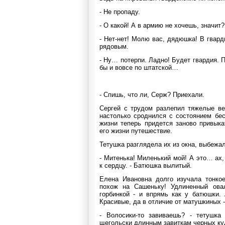
- Не пропаду.
- О какой! А в армию не хочешь, значит?
- Нет-нет! Молю вас, дядюшка! В гвар
рядовым.
- Ну… потерпи. Ладно! Будет гвардия. 
бы и вовсе по штатской…
- Спишь, что ли, Серж? Приехали.
Сергей с трудом разлепил тяжелые ве
настолько сроднился с состоянием бес
жизни теперь придется заново привыка
его жизни путешествие.
Тетушка разглядела их из окна, выбежал
- Митенька! Миленький мой! А это… ах,
к сердцу. - Батюшка вылитый.
Елена Ивановна долго изучала тонкое
похож на Сашеньку! Удлиненный овал
горбинкой - и впрямь как у батюшки.
Красивые, да в отличие от матушкиных -
- Волосики-то завиваешь? - тетушка
щегольски длинным завиткам черных ку