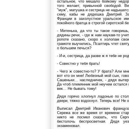
остальное, что мешало бойкому недор
того желает, привычной свободой. В
"муж", матушка и сестрица не надышатся,
сему, кабы не дядюшка Дмитрий. З
Франции в захолустное уральское им
покойного братца в строгой сиротской 
- Митенька, да что ты такое говоришь
дядины речи, - где ж нам наукам-то учит
ропоте сказано, скоро к холопам сво
грамоте выучились, Псалтирь чтет свят
о большем печься?
- И-и, сестрица, да разве ж я тебе не ро
- Совестно у тебя брать!
- Чего ж совестно-то? У брата? Али мн
вот кто он мне! Любезный мой сын, гов
Сашеньки… наследничек, - дядя вытер
Да чтоб племянник мой неучем остался
век… Не бывать тому!
Дядя горячо хлопнул ладонью по стол
двери, тяжко вздохнул. Теперь все! Не
Выписал Дмитрий Иванович француза,
Сережа все же время от времени стар
никто не посмел сказать, что Сер
бестолочь беспросветная. Дядя уе
экзаменовал.