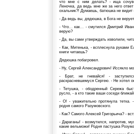
что мне с ним делать? - ища сочувс
Леночка, да ведь мне же за него ответ
охальник?! Думаешь, батюшка не видит 
- Да ведь вы, дядюшка, в Бога не верует
- Что… как… - смутился Дмитрий Ивано
верую?
- Да, вы сами утверждать изволили, чит
- Как, Митенька, - всплеснула руками 
книги читаешь?
Дядюшка побагровел.
- Ну, Сергей Александрович! Иссякло м
- Брат, не гневайся! - заступилс
раскрасневшемуся Сергею. - Не хотел о
- Тетушка, - ободренный Сережа быс
русло, - а кто такие ваши соседи ближа
- О! - уважительно протянула тетка. 
родня самого Разумовского.
- Как? Самого Алексей Григорьича? - в
- Дараганы! - возмутился, напротив, м
какие вельможи! Родня пастушка Розума