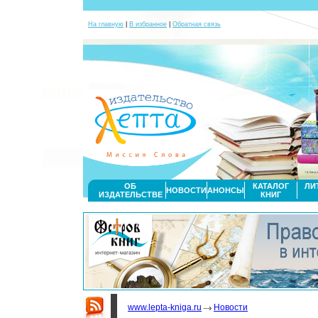
На главную
|
В избранное
|
Обратная связь
ОБ
КАТАЛОГ
ЛИ
НОВОСТИ
АНОНСЫ
ИЗДАТЕЛЬСТВЕ
КНИГ
www.lepta-kniga.ru
Новости