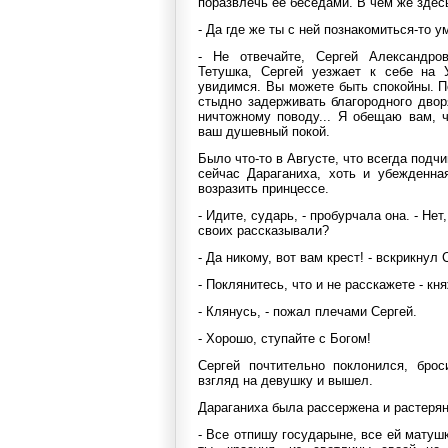
поразвлечь ее беседами. В чем же здес
- Да где же ты с ней познакомиться-то 
- Не отвечайте, Сергей Александров
Тетушка, Сергей уезжает к себе на 
увидимся. Вы можете быть спокойны. П
стыдно задерживать благородного двор
ничтожному поводу... Я обещаю вам, 
ваш душевный покой.
Было что-то в Августе, что всегда под
сейчас Дараганиха, хоть и убежденна
возразить принцессе.
- Идите, сударь, - пробурчала она. - Нет
своих рассказывали?
- Да никому, вот вам крест! - вскрикнул 
- Поклянитесь, что и не расскажете - к
- Клянусь, - пожал плечами Сергей.
- Хорошо, ступайте с Богом!
Сергей почтительно поклонился, брос
взгляд на девушку и вышел.
Дараганиха была рассержена и растеря
- Все отпишу государыне, все ей матушке