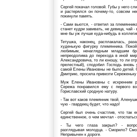
Сергей покачал головой. Губы у него сл
и растерялся он почему-то, совсем н
покинули память.
- Сами вьются, - ответил за племянник
станет кудри завивать, не девица, чай -
мне бы уж лучше куда-нибудь в коллеги
Тетушка, наконец, расплакалась, раз
худенькую фигурку племянника. Поко
любимым, ненаглядным младшим бра
непреодолима до перехода в иной мир.
Александровича, то ли юношу, то ли отр
прелестный), сподобил Господь вновь
самой Елены Ивановны не было детей. 
Дмитрию, просила привезти Сереженьку
Муж Елены Ивановны с искренним р
Сережа понравился ему с первого вз
Гориславский сродную натуру.
- Так вот каков племянник твой, Аленушк
чую - гвардеец будет, что надо!
Сергей был очень счастлив, что так е
единственное, о чем мечтал - отоспатьс
- Ты чего глаза закрыл? - вопро
разглядывая молодца. - Сморило? Смор
Непривычен к дороге.