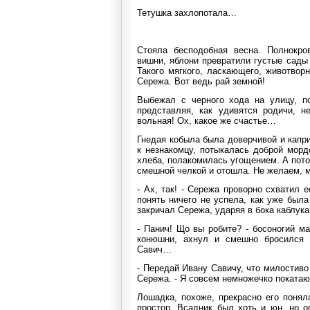
Тетушка захлопотала…
Стояла бесподобная весна. Полнокро
вишни, яблони превратили густые сады
Такого мягкого, ласкающего, животвор
Сережа. Вот ведь рай земной!
Выбежал с черного хода на улицу, по
представляя, как удивятся родичи, н
вольная! Ох, какое же счастье…
Гнедая кобыла была доверчивой и капр
к незнакомцу, потыкалась доброй мор
хлеба, полакомилась угощением. А пото
смешной челкой и отошла. Не желаем, м
- Ах, так! - Сережа проворно схватил е
понять ничего не успела, как уже была
закричал Сережа, ударяя в бока каблука
- Панич! Що вы робите? - босоногий м
конюшни, ахнул и смешно бросился д
Савич…
- Передай Ивану Савичу, что милостиво
Сережа. - Я совсем немножечко покатаю
Лошадка, похоже, прекрасно его понял
простор. Всадник был хоть и юн, но о