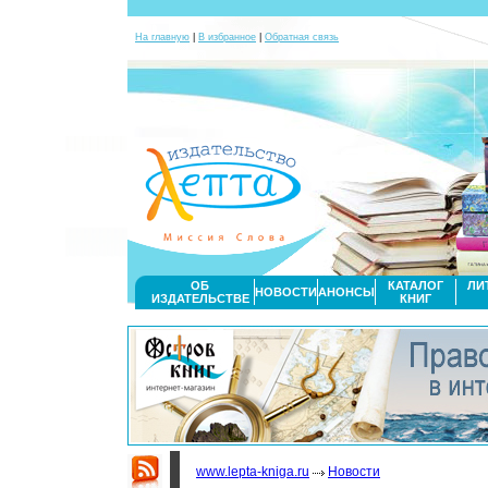
На главную
|
В избранное
|
Обратная связь
ОБ
КАТАЛОГ
ЛИ
НОВОСТИ
АНОНСЫ
ИЗДАТЕЛЬСТВЕ
КНИГ
www.lepta-kniga.ru
Новости