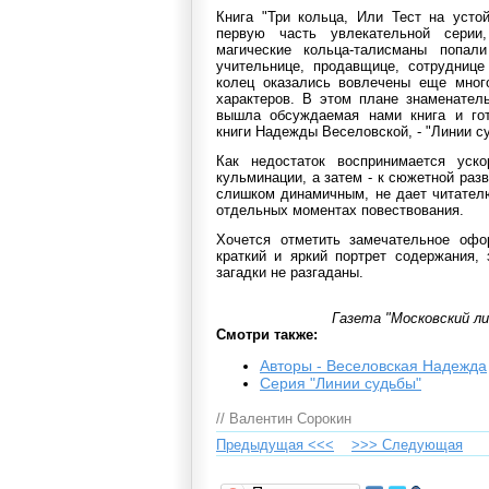
Книга "Три кольца, Или Тест на усто
первую часть увлекательной серии
магические кольца-талисманы попа
учительнице, продавщице, сотруднице
колец оказались вовлечены еще мног
характеров. В этом плане знаменатель
вышла обсуждаемая нами книга и го
книги Надежды Веселовской, - "Линии с
Как недостаток воспринимается уско
кульминации, а затем - к сюжетной раз
слишком динамичным, не дает читател
отдельных моментах повествования.
Хочется отметить замечательное офо
краткий и яркий портрет содержания, 
загадки не разгаданы.
Газета "Московский ли
Смотри также:
Авторы - Веселовская Надежда
Серия "Линии судьбы"
// Валентин Сорокин
Предыдущая <<<
>>> Cледующая