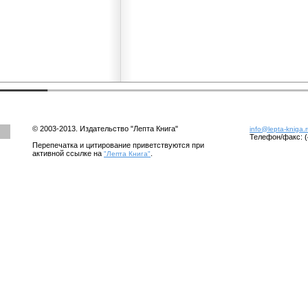
© 2003-2013. Издательство "Лепта Книга"
info@lepta-kniga.
Телефон/факс: (
Перепечатка и цитирование приветствуются при
активной ссылке на
.
"Лепта Книга"