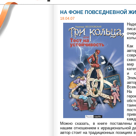
НА ФОНЕ ПОВСЕДНЕВНОЙ Ж
18.04.07
Наде
пис
оче
коль
Как 
авто
сов
скво
мир
кате
и с
Эле
авто
Всем
На 
гер
об
таи
пос
пр
кажд
Можно сказать, в книге поставлены 
нашим отношением к иррациональной де
автор стоит на традиционных позициях в