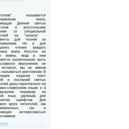
остолом" называется
ослужебная книга,
ржащая Деяния святых
толов и апостольские
лания со специальной
меткой на "зачала" -
гменты для чтения за
ослужением. Но и для
шнего чтения каждого
нина книга Апостол не
ее важна, ведь в нем
ржится значительная часть
ославного вероучения, не
 которого, мы не имеем
 называться христианам. В
тоящем издании текст
ий и посланий святых
толов даны параллельно на
овно-славянском языке и в
одальном переводе на
кий язык, удобным для
приятия шрифтом. Для
кого круга читателей, как
ерковленных, так и
нающих интересоваться
ославием.
е <<<