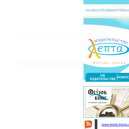
На главную
|
В избранное
|
Обратн
ОБ
НОВОС
ИЗДАТЕЛЬСТВЕ
www.lepta-kniga.