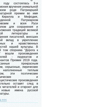
В
 году состоялась 9-я
мония вручения уникальной
воем роде Патриаршей
ратурной премии во имя
. Кирилла и Мефодия,
ежденной Патриархом
ковским и всея Руси
ллом для сохранения и
олжения традиций великой
ской литературы и
рения писателей, внесших
ый вклад в укрепление
овных и нравственных
остей нашей культуры. В
й том сборника "Дорога к
" вошли произведения
ателей - лауреатов и
нантов Премии 2019 года.
исанные прекрасным
ом, серьезные, лирические
 наполненные теплым
ром, эти поэтические
озаические и
ицистические произведения
ательно оставят след в
х читателей и откроют для
 новые имена русской
ратуры.
е <<<