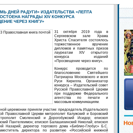
ЕМЬ ДНЕЙ РАДУГИ» ИЗДАТЕЛЬСТВА «ЛЕПТА
ДОСТОЕНА НАГРАДЫ XIV КОНКУРСА
ЕНИЕ ЧЕРЕЗ КНИГУ»
31 октября 2019 года в
Сергиевском зале Храма
Христа Спасителя состоялось
торжественное вручение
дипломов и памятных призов
лауреатам XIV открытого
конкурса изданий
«Просвещение через книгу».
Конкурс проводится по
благословению Святейшего
Патриарха Московского и всея
Руси Кирилла. Организатор
конкурса – Издательский совет
Русской Православной Церкви
при поддержке Федерального
агентства по печати и
массовым коммуникациям.
ной церемонии приняли участие: председатель Издательского
кой Православной Церкви митрополит Калужский и Боровский
итрополит Смоленский и Дорогобужский Исидор; епископ
Но
вский Пантелеимон; епископ Балашихинский Николай; епископ
ий Назарий; директор торгового дома «Библио-Глобус» Б.С.
аместитель директора по развитию «Российской книжной