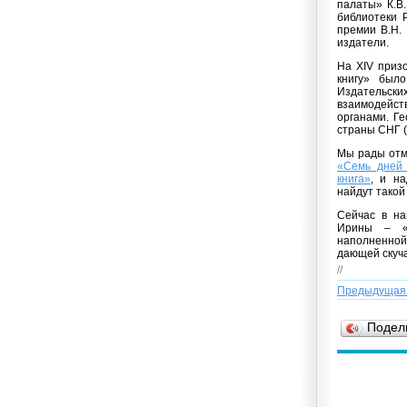
палаты» К.В.
библиотеки 
премии В.Н. 
издатели.
На XIV приз
книгу» был
Издательс
взаимодейс
органами. Г
страны СНГ (
Мы рады отм
«Семь дней 
книга»
, и на
найдут такой
Сейчас в на
Ирины – «
наполненной
дающей скуча
//
Предыдущая
Подел