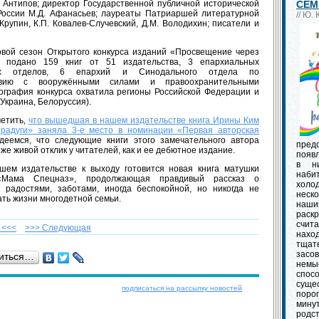
 Антипов; директор Государственной публичной исторической
СЕМ
России М.Д. Афанасьев; лауреаты Патриаршей литературной
// Ю.
Крупин, К.П. Ковалев-Случевский, Д.М. Володихин; писатели и
овой сезон Открытого конкурса изданий «Просвещение через
о подано 159 книг от 51 издательства, 3 епархиальных
ких отделов, 6 епархий и Синодального отдела по
твию с вооружёнными силами и правоохранительными
еография конкурса охватила регионы Российской Федерации и
Украина, Белоруссия).
етить,
что вышедшая в нашем издательстве книга Ирины Ким
радуги» заняла 3-е место в номинации «Первая авторская
деемся, что следующие книги этого замечательного автора
пред
 же живой отклик у читателей, как и ее дебютное издание.
появл
в ни
шем издательстве к выходу готовится новая книга матушки
наби
Мама Спецназ», продолжающая правдивый рассказ о
холо
 радостями, заботами, иногда беспокойной, но никогда не
неско
ть жизни многодетной семьи.
наши
раскр
счит
 <<<
>>> Cледующая
нах
тщат
засо
иться…
немы
спос
суще
подписаться на рассылку новостей
порог
мину
родс