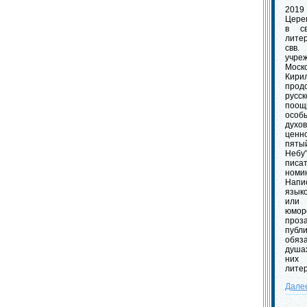
2019
Цере
в с
лите
свв
учр
Мос
Кири
прод
рус
поощ
особ
дух
ценн
пяты
Небу
пис
номи
Нап
язык
или
юмо
пр
публ
обяз
душа
них
лите
Дале