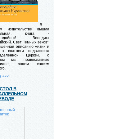
В
м издательстве вышла
кальная, книга -
еподобный Венедикт
йский. Свет Темных веков",
ященная описанию жизни и
 к святости подвижника
азделенной Церкви, о
ром мы, православные
стиане, знаем совсем
го.
е <<<
СТОЛ В
АЛЛЕЛЬНОМ
ЕВОДЕ