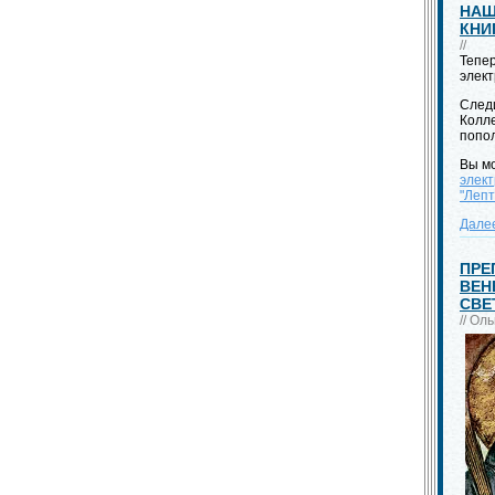
НАШ
КНИ
//
Тепер
элек
След
Колле
попо
Вы м
элект
"Лепт
Дале
ПРЕ
ВЕН
СВЕ
// Ол