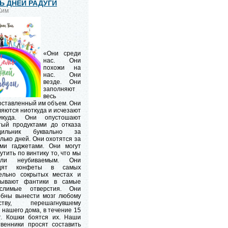
Ь ДНЕЙ РАДУГИ
 Ким
«Они среди
нас. Они
похожи на
нас. Они
везде. Они
заполняют
весь
оставленный им объем. Они
яются ниоткуда и исчезают
куда. Они опустошают
тый продуктами до отказа
дильник буквально за
лько дней. Они охотятся за
ми гаджетами. Они могут
утить по винтику то, что мы
али неубиваемым. Они
одят конфеты в самых
ельно сокрытых местах и
вывают фантики в самые
слимые отверстия. Они
обны вынести мозг любому
ству, перешагнувшему
 нашего дома, в течение 15
т. Кошки боятся их. Наши
твенники просят составить