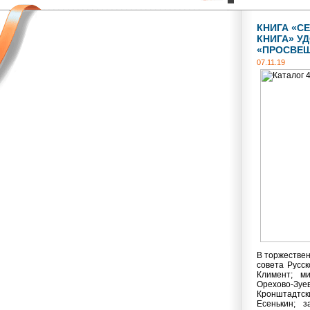
КНИГА «С
КНИГА» У
«ПРОСВЕЩ
07.11.19
В торжествен
совета Русс
Климент; м
Орехово-Зуе
Кронштадтск
Есенькин; з