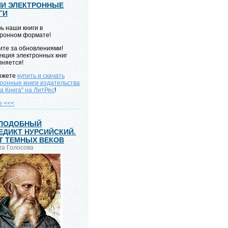
И ЭЛЕКТРОННЫЕ
ГИ
ь наши книги в
тронном формате!
ите за обновлениями!
кция электронных книг
лняется!
ожете
купить и скачать
ронные книги издательства
а Книга" на ЛитРес
!
е <<<
ПОДОБНЫЙ
ЕДИКТ НУРСИЙСКИЙ.
Т ТЕМНЫХ ВЕКОВ
ьга Голосова