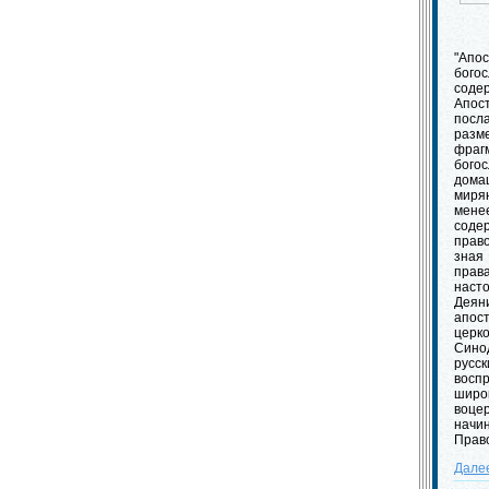
"Ап
бог
соде
Апос
пос
раз
фра
бог
дома
миря
мен
соде
прав
зная
права
нас
Деян
апос
церк
Син
русс
вос
широ
воц
начи
Прав
Дале