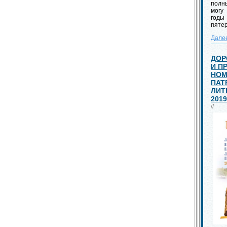
полны
могу
год
пяте
Дале
ДОР
И П
НОМ
ПАТ
ЛИТ
2019
//