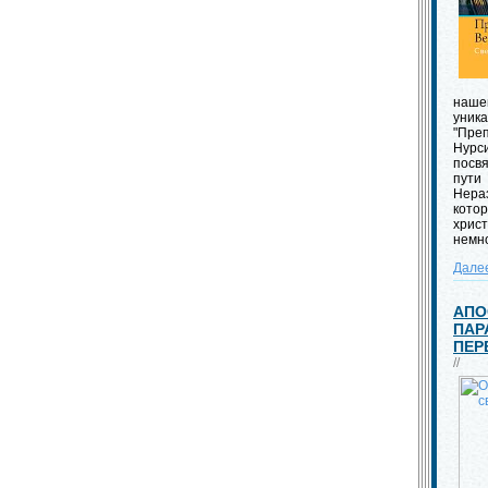
наше
уни
"Пр
Нурси
посв
пути
Нер
кото
хри
немно
Дале
АПО
ПАР
ПЕР
//