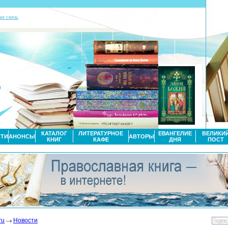
ая связь
КАТАЛОГ
ЛИТЕРАТУРНОЕ
ЕВАНГЕЛИЕ
ВЕЛИКИ
ТИ
АНОНСЫ
АВТОРЫ
КНИГ
КАФЕ
ДНЯ
ПОСТ
ru
Новости