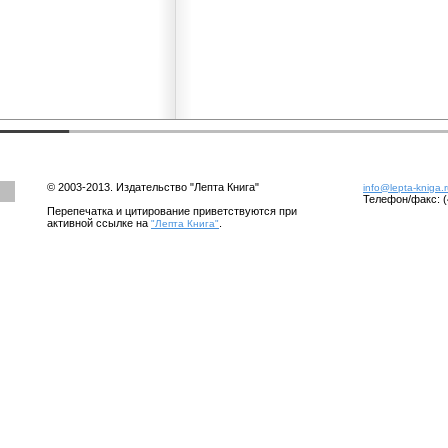
© 2003-2013. Издательство "Лепта Книга"
info@lepta-kniga.
Телефон/факс: (
Перепечатка и цитирование приветствуются при
активной ссылке на
.
"Лепта Книга"