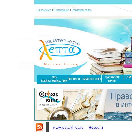
На главную
|
В избранное
|
Обратная связь
ОБ
КАТАЛОГ
ЛИ
НОВОСТИ
АНОНСЫ
ИЗДАТЕЛЬСТВЕ
КНИГ
www.lepta-kniga.ru
Новости